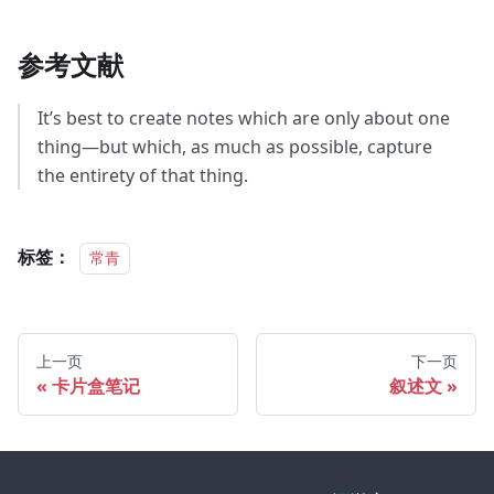
参考文献
It’s best to create notes which are only about one
thing—but which, as much as possible, capture
the entirety of that thing.
标签：
常青
上一页
下一页
卡片盒笔记
叙述文