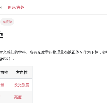
习
创造/兴趣
光度学
学
光感知的学科。所有光度学的物理量都以正体 v 作为下标，标明它
etic）。
方向性
方向性
通量
发光强度
度
亮度