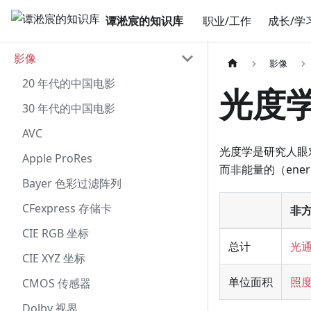
谭淞宸的知识库
职业/工作
成长/学
影像
影像
20 年代的中国电影
光度
30 年代的中国电影
AVC
光度学是研究人眼对
Apple ProRes
而非能量的（energ
Bayer 色彩过滤阵列
CFexpress 存储卡
非
CIE RGB 坐标
总计
光
CIE XYZ 坐标
单位面积
照
CMOS 传感器
Dolby 视界